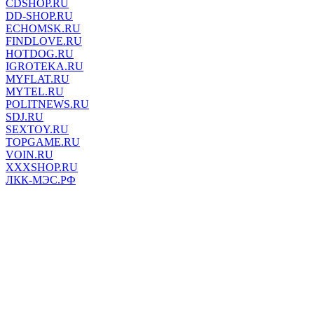
CDSHOP.RU
DD-SHOP.RU
ECHOMSK.RU
FINDLOVE.RU
HOTDOG.RU
IGROTEKA.RU
MYFLAT.RU
MYTEL.RU
POLITNEWS.RU
SDJ.RU
SEXTOY.RU
TOPGAME.RU
VOIN.RU
XXXSHOP.RU
ЛКК-МЭС.РФ