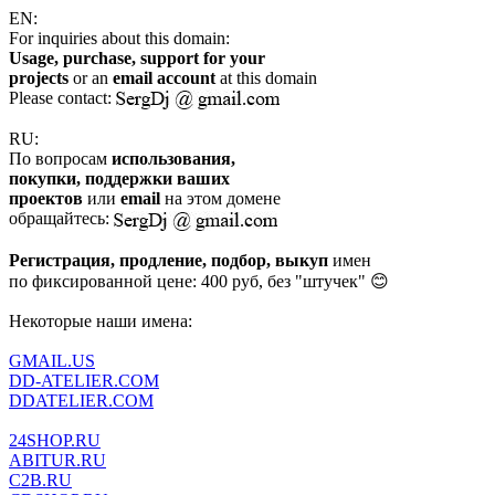
EN:
For inquiries about this domain:
Usage, purchase, support for your
projects
or an
email account
at this domain
Please contact:
RU:
По вопросам
использования,
покупки, поддержки ваших
проектов
или
email
на этом домене
обращайтесь:
Регистрация, продление, подбор, выкуп
имен
по фиксированной цене: 400 руб, без "штучек" 😊
Некоторые наши имена:
GMAIL.US
DD-ATELIER.COM
DDATELIER.COM
24SHOP.RU
ABITUR.RU
C2B.RU